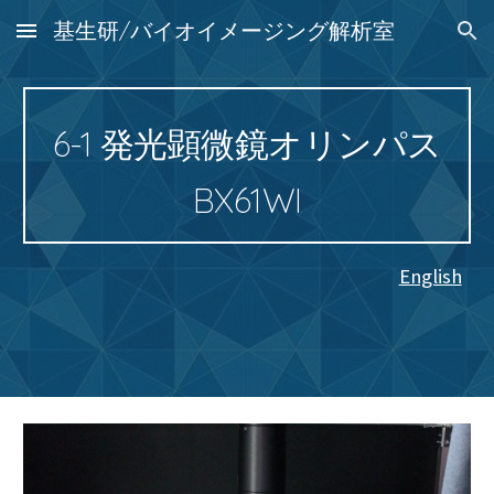
基生研/バイオイメージング解析室
Skip to main content
Skip to navigation
6-1 発光顕微鏡オリンパス
B
X61WI
English